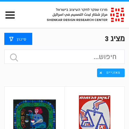
מציג
3
סינון
מאזניים