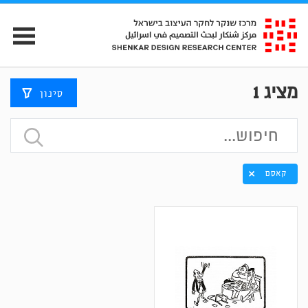
מציג
1
סינון
קאסם