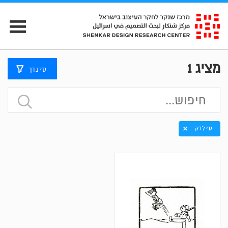
מציג
1
סינון
סילוק