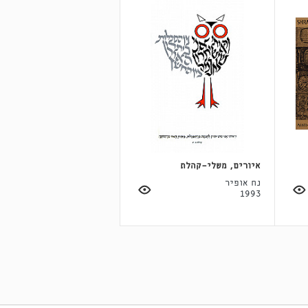
איורים, משלי-קהלת
נח אופיר
1993