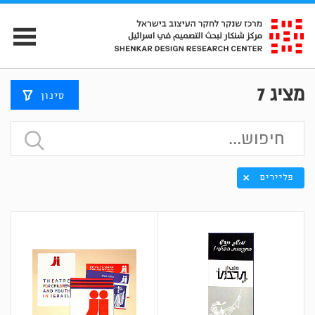
מציג
7
סינון
פליירים