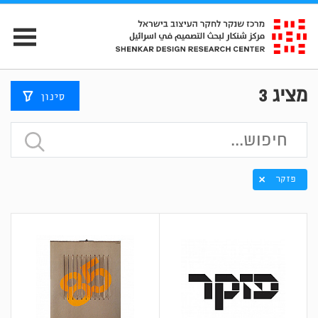
מציג
3
סינון
פזקר