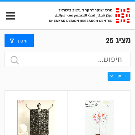
מציג
25
סינון
כפתן