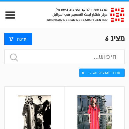
מציג
6
סינון
חרוזי זכוכית חב...