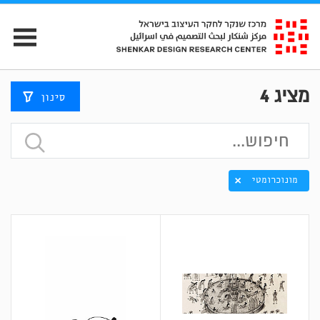
מציג
4
סינון
מונוכרומטי