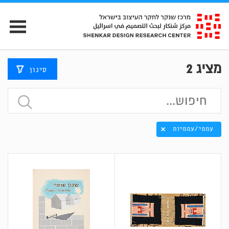
מציג
2
סינון
עממי/עממיות