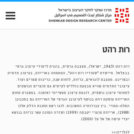
רות רהט
רות רהט (1943, ישראל), מעצבת גרפית, בוגרת לימודי עיצוב גרפי
בבצלאל. מייסדת "סטודיו רות רהט", המתמחה באריזות, בעיצוב תדמית
ובפרינט. מעצבת לוגואים, כרזות, לוחות שנה, כריכות ספרים ועוד.
עיצובי התדמית שהיא מבצעת כוללים לעיתים גם תוצרים הנושקים
לתחומי עיצוב נוספים, דוגמת עיצוב תעשייתי ואופנה. במסגרת תחום
האריזות עוסקת רהט בנוסף לעיצובן הגרפי של האריזות גם בתכנונן
התלת־ממדי. בין עבודותיה החשובות: לוגו רשת תחנות הדלק אלון
(1988), אריזות מוצרי יטבתה (1999) וסדרה המונה עשר כרזות בנושא
יעדי טיסה של אל על (2000).
לגלריה>>>