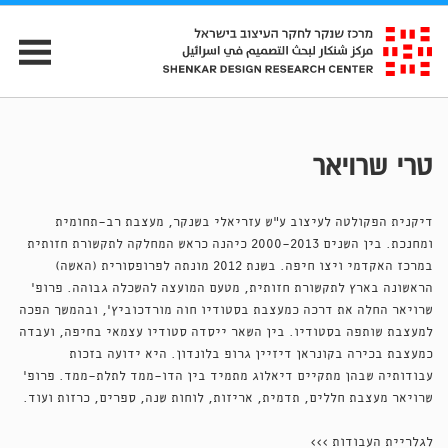
טרי שרויאר
דיקנית הפקולטה לעיצוב ע"ש עזריאלי בשנקר, מעצבת רב־תחומית
ומחנכת. בין השנים 2000-2013 כיהנה כראש המחלקה לתקשורת חזותית
במרכז האקדמי ויצו חיפה. בשנת 2012 מונתה לפרופסורית (האשה)
הראשונה בארץ לתקשורת חזותית, מטעם המועצה להשכלה גבוהה. פרופ׳
שרויאר החלה את דרכה כמעצבת בסטודיו חוה מורדכוביץ׳, ובהמשך הפכה
למעצבת שותפה בסטודיו. בין השאר ייסדה סטודיו עצמאי בחיפה, ועבדה
כמעצבת בכירה בקונראן דיזיין גרופ בלונדון. היא ידועה בזכות
עבודותיה שבהן מתקיים דיאלוג מתמיד בין הדו־ממד לתלת־ממד. פרופ׳
שרויאר מעצבת חללים, תדמית, אריזות, לוחות שנה, ספרים, כרזות ועוד.
לגלריית העבודות >>>