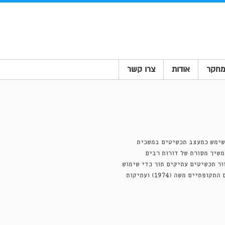
חקר
אודות
צרו קשר
ה בן-דוד(1928, תימן) עלה ארצה בשנת 1949. החל מ-1954 שימש כמעצב תכשיטים במשכית
ם לתפקיד מנהל מחלקת הצורפות עד לשנת 1977, והמשיך מסורת של דורות רבים
ור תכשיטים עתיקים תוך כדי שימוש
בטכניקות המקוריות שבהן יוצרו, ועיצב כלים ותכשיטים לסרטים התקופתיים משה (1974) ועתיקות