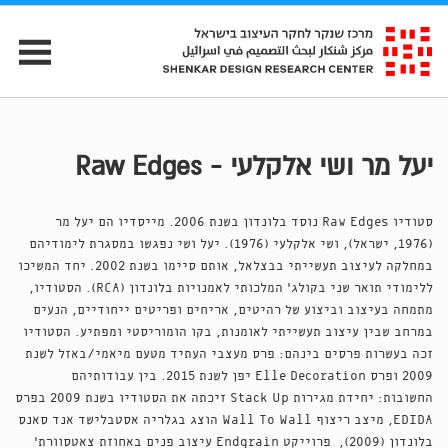
יעל מר ושי אלקלעי - Raw Edges
סטודיו Raw Edges נוסד בלונדון בשנת 2006. מייסדיו הם יעל מר
(1976, ישראל), ושי אלקלעי (1976). יעל ושי נפגשו במסגרת לימודיהם
במחלקה לעיצוב תעשייתי בבצלאל, אותם סיימו בשנת 2002. יחד המשיכו
ללימודי תואר שני בקולג׳ המלכותי לאמנויות בלונדון (RCA). הסטודיו,
מתמחה בעיצוב וביצוע של רהיטים, אריחים ופריטים ייחודיים, הנעים
במרחב שבין עיצוב תעשייתי לאומנות, בקו הומוריסטי ומפתיע. הסטודיו
זכה בעשרות פרסים בינהם: פרס מעצבי העתיד מטעם מיאמי/באזל לשנת
2009 ופרס Elle Decoration יפן לשנת 2015. בין עבודותיהם
החשובות: יחידת מגירות Stack Up זיכתה את הסטודיו בשנת 2009 בפרס
EDIDA, מיצב ריצוף Wall To Wall הוצג בגלריה אסטבלישד אנד סאנס
בלונדון (2009), פרוייקט Endgrain עיצוב פנים באחוזת צאטסוורת'