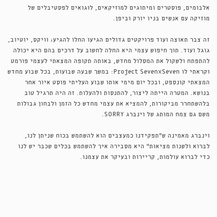
אלבומים, פוסטרים ומיתוגים למוזיקאים, לוגואים לפסטיבלים של
מוזיקה עם אנשים בניו יורק וביפן.
זה צבר תאוצה ועוד פרויקטים גדולים הגיעו החלו להגיע; וויקס, יוטיוב,
גוגל ועוד. תוך חיפוש עצמי היא החלה לחשוב על דרכים בהם היא יכולה
להתפתח ולשקול את המסלול מחדש, באותה תקופה המצאתי לעצמי פורמט
וקראתי לו Project SevenXSeven: במשך שבעה שבועות, בכל שבוע מחדש
המצאתי קונספט, ובכל יום מימי אותו שבוע העליתי פוסט איור אחר
בנושא. המטרה הייתה ליצור, להתנסות ולהעלות. זה היה תרגיל טוב
בלהשתחרר מביקורות, להמציא את עצמי מחדש כל הזמן ולבחון גבולות
משם גם צמח המותג של וינברג SORRY.
וינברג מאמינה ש״תפקידנו כמעצבים הוא להשתמש בכוח שניתן לנו,
לברוא ולשנות מציאות״ היא מסבירה איך להשתמש בכלים שכבר יש לנו
כדי לברוא עולמות, קריירות ובעיקר את עצמנו.