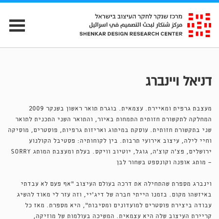
דניאל ויינברג
מעצבת גרפית ומאיירת. עצמאית. בוגרת תואר ראשון בשנקר 2009
המחלקה לתקשורת חזותית התמחות באיור, והתואר השני התכנית לתואר
שני בתקשורת חזותית. עוסקת במיתוג ואריזות גרפיות, פוסטרים, מוסיקה
וחיי לילה, עיצוב אירועי תרבות. בין לקוחותיה: פסטיבל הקולנוע
ירושלים, פצ׳ה קוצ׳ה, גוגל, יוטיוב וויקס. בעלת ומעצבת המותג SORRY
- מותג אופנה וקונספט בשחור לבן
וינברג מספרת שהתחילה את דרכה בעולם העיצוב "אף פעם לא עבדתי
באיזשהו מקום. בזמנו הייתי חברה של דיג'יי, וזה עזר לי מאוד להשיג
עבודה ביצירת פוסטרים למועדונים ומסיבות", היא מספרת. מאז כל
קריירת העיצוב שלה היא עצמאית. המשיכה בעולמות של מוזיקה,