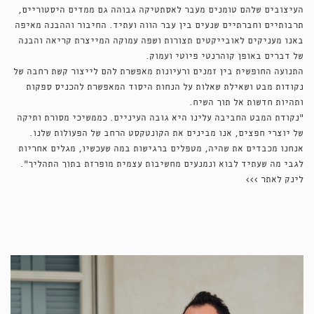
העיצובים שלהם טומנים מעבר לאסתטיקה גבוהה גם ממדים היסטוריים,
תרבותיים וחברתיים שנעים בין עבר הווה ועתיד. החיבור וההבנה מאיפה
באנו מעניקים לאובייקטים תצורות ושפה עמוקה המייצרת קריאה והבנה
של דברים באופן קוהרנטי פיוטי ועמוק.
התנועה החופשית בין זמנים ורעיונות מאפשרת להם לייצור קשת רחבה של
נקודות מבט ושאילת שאלות על הנחות היסוד המאפשרת להכניס ספקות
ותהיות חדשות אל תוך השיח.
"נקודת המבט החביבה עלינו היא גובה העיניים. כממשיכי מסורת ותיקה
של יוצרי חפצים, אנו מבינים את הקונטקסט הרחב של הפעולות שלנו.
אנחנו מכבדים את שהיה, מטפלים ברגישות במה שעכשיו, מגלים אחריות
לגבי מה שעתיד לבוא ונמנעים מחשיבות עצמית מופרזת בתוך התהליך".
לינק לאתר >>>