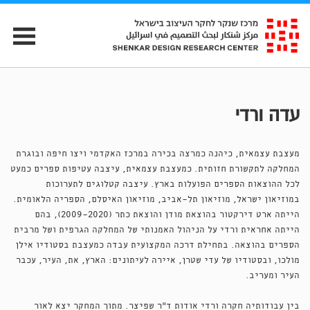
עדה ורדי
מעצבת עצמאית, כיהנה כמרצה בכירה במרכז האקדמי ויצו חיפה ובוגרת
המחלקה לתקשורת חזותית. כמעצבת עצמאית, עיצבה עטיפות ספרים כמעט
לכל ההוצאות הספרים הפועלות בארץ. עיצבה קטלוגים לתערוכות
במוזיאון ישראל, מוזיאון תל־אביב, מוזיאון האיסלם, הספריה הלאומית.
הייתה ארט דירקטור בהוצאת מודן והוצאת כתר (2009-2020), בהם
הייתה אחראית ורדי על הניהול האמנותי של המחלקה הגרפית ושל מרבית
הספרים בהוצאה. בתחילת דרכה המקצועית עבדה כמעצבת בסטודיו אילן
מולכו, ובסטודיו של עדי שטרן, איירה לעיתונים: הארץ, את, העיר, עכבר
העיר ומעריב.
בין עבודותיה חקרה ורדי אודות ד”ר שפיצר. מתוך המחקר יצא לאור