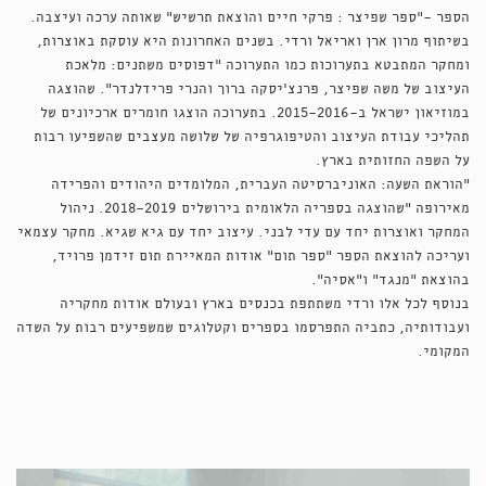
הספר -״ספר שפיצר : פרקי חיים והוצאת תרשיש״ שאותה ערכה ועיצבה.
בשיתוף מרון ארן ואריאל ורדי. בשנים האחרונות היא עוסקת באוצרות,
ומחקר המתבטא בתערוכות כמו התערוכה ״דפוסים משתנים: מלאכת
העיצוב של משה שפיצר, פרנצ'יסקה ברוך והנרי פרידלנדר״. שהוצגה
במוזיאון ישראל ב-2015-2016. בתערוכה הוצגו חומרים ארכיונים של
תהליכי עבודת העיצוב והטיפוגרפיה של שלושה מעצבים שהשפיעו רבות
על השפה החזותית בארץ.
״הוראת השעה: האוניברסיטה העברית, המלומדים היהודים והפרידה
מאירופה ״שהוצגה בספריה הלאומית בירושלים 2018-2019. ניהול
המחקר ואוצרות יחד עם עדי לבני. עיצוב יחד עם גיא שגיא. מחקר עצמאי
ועריכה להוצאת הספר ״ספר תום״ אודות המאיירת תום זידמן פרויד,
בהוצאת ״מנגד״ ו״אסיה״.
בנוסף לכל אלו ורדי משתתפת בכנסים בארץ ובעולם אודות מחקריה
ועבודותיה, כתביה התפרסמו בספרים וקטלוגים שמשפיעים רבות על השדה
המקומי.