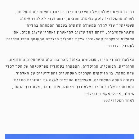
במרכז תפיסת עולמם של המעצבים ניצבים יחד המשחקיות והאלתור.
למרות שהסטודיו עוסק בעיצוב חפצים, יותם ועדי לא למדו עיצוב
תעשייתי – עדי למדה תקשורת חזותית בשנקר התמחתה במדיה
אינטראקטיבית, ויותם למד עיצוב לתיאטרון ואחריו עיצוב פנים. את
השאלות והפערים שהתעוררו אצלם בתהליך היצירה המשותף הפכו השניים
לסט כלי עבודה.
האלתור והרדי מייד, שנוכחים באופן ניכר בתרבות הישראלית החזותית,
החומרית, הלשונית, המוסדית, התפתחו בסטודיו מפרקטיקה של חסר לכדי
שדה מחקר, בו מזוקקים הערכים האסתטיים והפוליטיים של האלתור.
בעזרת השפה המשחקית, מאפשרים החפצים לגעת גם באזורים החדים
והמדממים של היום־יום שלא דרך פאתוס, פחד וכאב, אלא דרך הומור,
סיפור, אינטראקציה וגילוי.
לאתר הסטודיו>>>