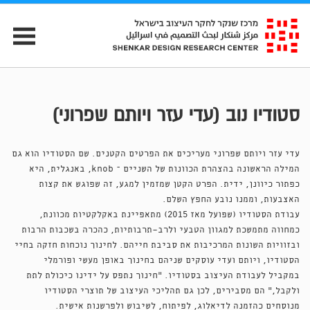
סטודיו נוב (עדי עזר ויותם שפרוני)
עדי עזר ויותם שפרוני מעריכים את הפרטים הקטנים. שם הסטודיו הוא גם
המילה הראשונה בהצהרת הכוונות של השניים – knob, באנגלית, היא
כפתור כיוונן, ידית. הפרט הקטן שמזמין למגע, זה שפוגש את קצות
האצבעות, וממנו נובע החפץ השלם.
עבודת הסטודיו (שפועל מאז 2015) מתאפיינת באקלקטיות מכוונת,
כמחווה מתמשכת למגוון הטבעי ולרב־תרבותיות, כהכרה בשכבות הרבות
ובזוויות השונות המרכיבות את סביבת חייהם. לחינוך נוכחות חזקה בחיי
הסטודיו, ויותם ועדי עוסקים שניהם בחינוך באופן מעשי ופורמלי
במקביל לעבודת העיצוב בסטודיו. "חינוך נתפס על ידינו כיכולת לתת
ולקבל," הם מסבירים, לכן גם תהליכי העיצוב של תוצרי הסטודיו
מנוסחים כהזמנה לדיאלוג, לפיתוח, לשיבוש ולפרשנות אישית.