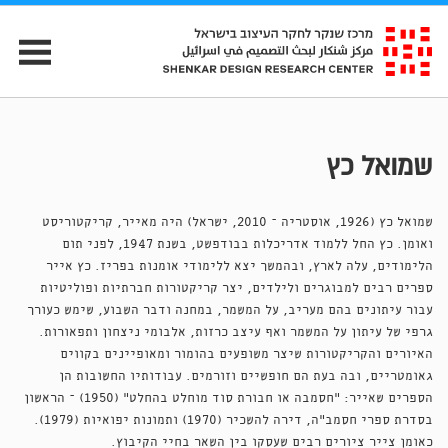
שמואל כץ
שמואל כץ (1926, אוסטריה – 2010, ישראל) היה מאייר, קריקטוריסט
ואומן. כץ החל ללמוד אדריכלות בבודפשט, בשנת 1947, לפני תום
הלימודים, עלה לארץ, ובהמשך יצא ללימודי אומנות בפריז. כץ אייר
ספרים רבים למבוגרים ולילדים, יצר קריקטורות חברתיות ופוליטיות
עבור עיתונים בהם מעריב, על המשמר, במחנה ודבר השבוע, שימש כעורך
גרפי של עיתון על המשמר ואף עיצב כרזות, אלבומי ניצחון ותפאורות.
האיורים והקריקטורות שיצר משופעים בהומור ומאופיינים בקווים
גאומטריים, ובה בעת הם חופשיים וזורמים. עבודותיו החשובות הן
הספרים שאייר: ״חסמבה או חבורת סוד מוחלט בהחלט״ (1950) – הראשון
בסדרת ספרי חסמב״ה, דירה להשכיר (1970) ותמונות יפואיות (1979).
כאומן צייר ציורים רבים שעסקו בין השאר בחיי הקיבוץ.