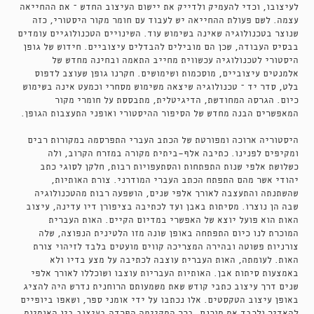
לעיצובו, וכדי להעמיק ולדייק את יישום העיצוב החדש – את ההחייאה
עצמה. לשם פעולת ההחייאה יש לעבוד עם חומר מקור היסטורי, כזה
שנוצר בטכנולוגיה שאינה בשימוש עוד. השינויים הטכנולוגיים עומדים
בבסיס העבודה, שכן הם מובילים להבדלים עיצוביים. חידוש של גופן
היסטורי לטכנולוגיה עכשווית מחייב התאמה ובחינה מחדש של
אלמנטים עיצוביים, מוסכמות ושימושים. חקרנו גופן שעוצב לדפוס
בלט, סדר יד – טכנולוגיה שיצאה משימוש מסחרי וכמעט אינה בשימוש
כיום. הגרסה המחודשת, הדיגיטלית, מתבססת על חומרי מקור
המאפשרים הבנה מחדש של הסיפור ההיסטורי ואופני התעצבות הגופן.
היסטוריה ארוכה ומפורטת של הכתב העברי התפרסמה במקורות רבים
ומקיפים לפנינו. כתיבה אלף־ביתית מקורה במזרח הקרוב, ולה
כשלושת אלפי שנות התפתחות והסתעפויות רבות, חלקן לסוגי כתב
יהודי אשר מהם התפתח הכתב העברי המודרני. צורת האותיות,
שהשתנתה והתעצבה לאורך אלפי שנים, הושפעה רבות מהטכנולוגיה
שבה הן נוצרו. מסיתות באבן ועד לכתיבה בציפורן דיו עדינה, עיצוב
האות הוא פועל יוצא של האפשרי במדיום הקיים. האות העברית
המוכרת לנו כיום התפתחה באופן שונה מזו הלטינית הנפוצה, שלה
צורניות פשוטה ובהירה המצריכה קווים מועטים בלבד לזיהוי צורת
האות. לעומתה, האות העברית עוצבה לכתיבה על מצע בדיו ולא
באמצעות סיתות אבן. האותיות העבריות עוצבו ושוכללו לאורך אלפי
שנים דרך עיצוב כתבי קודש שאת משמעותם הרוחנית נדרש היה להציג
באופן עיצוב הטקסטים. אלו נכתבו על ידי אומני ספר, ושאפו ביופיים
להאדיר ולכבד את תוכנם. בכך התקיימה הפרדה בעיצוב בין האותיות