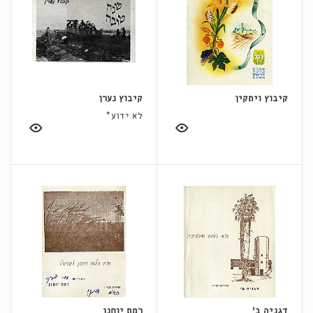
קיבוץ ויתקין
קיבוץ נערן
לא ידוע*
דגניה ב׳
רמת יוחנן