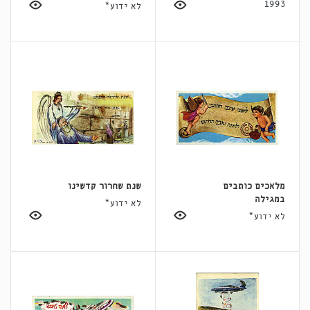
1993
לא ידוע*
מלאכים כותבים
שנת שחרור קדשינו
במגילה
לא ידוע*
לא ידוע*