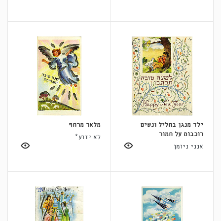
ילד מנגן בחליל ונשים
מלאך מרחף
רוכבות על חמור
לא ידוע*
אנני ניומן