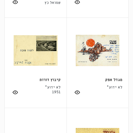
שמואל כץ
מגדל אפק
קיבוץ דורות
לא ידוע*
לא ידוע*
1951