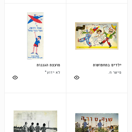
ילדים בתחפושות
מועצת הגננות
פישר ח.
לא ידוע*