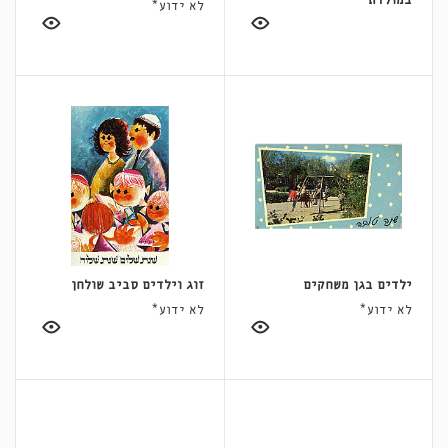
במולדת
לא ידוע*
ילדים בגן משחקים
זוג וילדים סביב שולחן
לא ידוע*
לא ידוע*