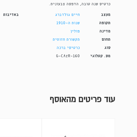
כרטיס שנה טובה, הדפסה צבעונית.
מעצב
חיים גולדברג
באדיבות
תקופה
שנות ה-1910
מדינה
פולין
תחום
תקשורת חזותית
סוג
כרטיסי ברכה
מס. קטלוגי
G-CArR-160
עוד פריטים מהאוסף