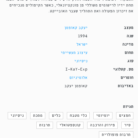
תחת ידיו לרישומים משוללי פן פונקציונאלי, כאשר הקיפולים מנכיחים
את זיכרון הפעולה ואת התהליך שעבר האובייקט.
מעצב
יעקב קאופמן
שנה
1994
מדינה
ישראל
תחום
עיצוב תעשייתי
סוג
ניסיוני
מס. קטלוגי
I-KaY-Exp
חומרים
אלומיניום
באדיבות
קאופמן יעקב
תגיות
חפצים
יומיומי
כלי מטבח
כלים
מתכת
ניסיוני
סיר
פירוק והרכבה
קונספטואלי
תרבות
תרבות פופולרית