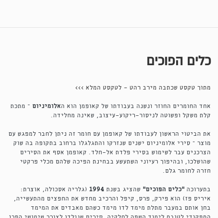
כלים הפוכים
מתוך טקסט שכתבה מירב רהט - לטקסט המלא >>>
אחד החומרים החוזר ונשנה בעבודתו של קאופמן הוא ה
אלומיניום
– מתכת
קלת משקל ופשוטה לניסור-ריקוע-עיצוב, שאינה מחלידה.
את הביטוי הראשון לעבודתו של קאופמן עם חומר זה ניתן לחבר למפגש עם
מוצר – סירי אלומיניום ישנים שנזרקו והתגלגלו ברחוב בתקופה בה שוק
הצרכנים עבר לשימוש בסירי פלדת אל-חלד. קאופמן אסף את הסירים
שהושלכו, ובהיפוך רעיוני השתעשע בבחינת הפיכה שלהם מכלי פרקטי
חזרה לחומר גלם.
בתערוכה
"כלים הפוכים"
שהציג בשנת
1994
(גלריה אסכולה, אוצרת:
איריס פז) הוא פירק, פרס, קיפל והרכיב מחדש את החפצים מהתעשייה,
בחן אותם במעבר מתלת מימד לדו מימד כשהם מאבדים את המימד
התפקודי לטובת לימוד השפה לחלקיה. סירים שנולדו לצורך שימושי הפכו