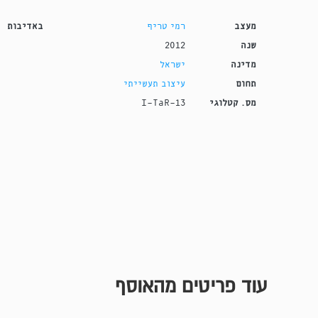
מעצב
רמי טריף
באדיבות
שנה
2012
מדינה
ישראל
תחום
עיצוב תעשייתי
מס. קטלוגי
I-TaR-13
עוד פריטים מהאוסף