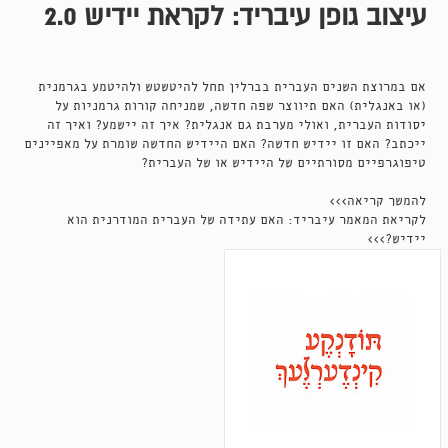
עיצוב גופן עיבריד: לקראת יידיש 2.0
אם במרוצת השנים העברית בברלין תחל להיטשטש ולהיטמע בגרמנית
(או באנגלית) האם תיווצר שפה חדשה, שמניחה קורות גרמניות על
יסודות העברית, ואולי מערבת גם אנגלית? איך זה יישמע? ואיך זה
ייכתב? האם זו יידיש חדשה? האם היידיש החדשה שומרת על מאפיינים
טיפוגרפיים מסורתיים של היידיש או של העברית?
להמשך קריאה>>>
לקריאת המאמר עיבריד: האם עתידה של העברית המודרנית הוא
יידיש?>>>