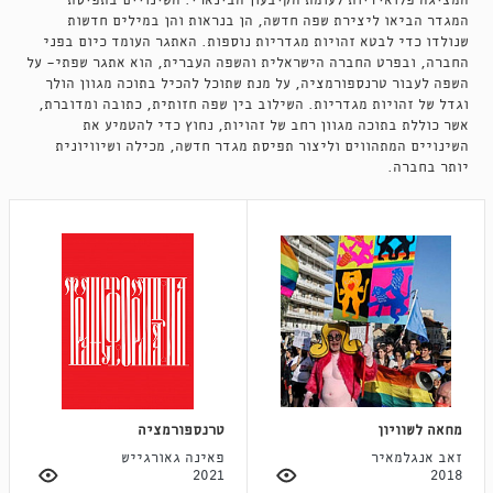
המציגה פלואידיות לעומת הקיבעון הבינארי. השינויים בתפיסת
המגדר הביאו ליצירת שפה חדשה, הן בנראות והן במילים חדשות
שנולדו כדי לבטא זהויות מגדריות נוספות. האתגר העומד כיום בפני
החברה, ובפרט החברה הישראלית והשפה העברית, הוא אתגר שפתי- על
השפה לעבור טרנספורמציה, על מנת שתוכל להכיל בתוכה מגוון הולך
וגדל של זהויות מגדריות. השילוב בין שפה חזותית, כתובה ומדוברת,
אשר כוללת בתוכה מגוון רחב של זהויות, נחוץ כדי להטמיע את
השינויים המתהווים וליצור תפיסת מגדר חדשה, מכילה ושיוויונית
יותר בחברה.
מחאה לשוויון
טרנספורמציה
זאב אנגלמאיר
פאינה גאורגייש
2021
2018