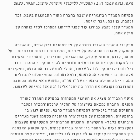
מאת: נועה עמבר רגב | התכנית ללימודי אוצרות עיצוב, שנקר, 2023
תפיסת המגדר הבינארית עוצבה בחברה מתוך התבוננות בטבע. זכר
ונקבה, בן ובת, גבר ואישה.
המגדר שלנו נקבע עבורנו עוד לפני לידתנו ומתרכז לכדי כותרת של
מילה אחת.
תפקידי המגדר הוגדרו בחברה על פי סממנים ביולוגיים, וההגדרה
שתתקבל אוגרת בתוכה סט של ציפיות, מוסכמות ונורמות חברתיות - של
מראה, לבוש, תחומי עיסוק, התנהגויות, תחביבים, ומאפייני אישיות.
בכל מקום מקיפים אותנו רמזים חזותיים לגבי תפקידי המגדר. כבר
כילדות וילדים קיבלנו על עצמנו, מבלי לתת על כך את הדעת, תפקידים
אלה תוך כדי משחק: אבא ואמא, רופא ואחות. ההתייחסות להבדלים
המגדריים כתפיסה בינארית של זו או זה, מושרשת אף בשפה הכתובה
והמדוברת וקובעת את הדרך בה יפנו אלינו ובה אנו נתייחס לעצמנו.
אוסף העבודות מציג את השינוי המתהווה בתפיסת המגדר לאורך
השנים. החברה נמצאת בעיצומו של תהליך טרנספורמציה ומעבר
מתפיסת מגדר בינארית לתפיסת המגדר כרצף, שניתן לנוע בו
בחופשיות. ההסתמכות על הביולוגיה הגופנית כסממן לשני מגדרים
מובחנים בלבד- מתערערת. התכנים התרבותיים המעסיקים מעצבות
ומעצבים נעים על התפר בין זהות גברית לנשית, תוך טשטוש האבחנה
בין התפקידים שיועדו או לא יועדו לנו בלידתנו, ויצירת שפה חזותית