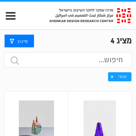
מציג
4
סינון
טבעי