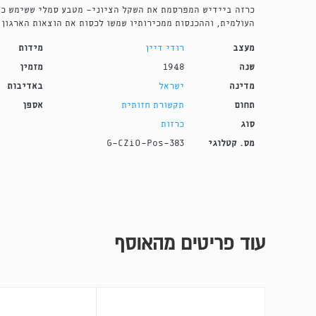
כרזה ביידיש המפרסמת את השקל הציוני- מטבע סמלי ששימש כמ
העולמית, וההכנסות ממכירותיו שמשו לכסות את הוצאות הארגון.
מעצב
רודי דיין
מידות
שנה
1948
מזמין
מדינה
ישראל
באדיבות
תחום
תקשורת חזותית
אספן
סוג
כרזות
מס. קטלוגי
G-CZiO-Pos-383
עוד פריטים מהאוסף