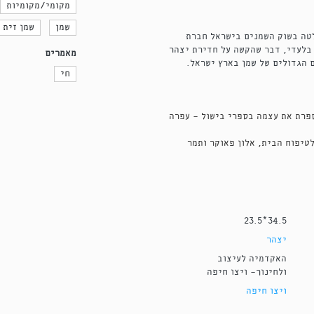
מקומי/מקומיות
שמן
שמן זית
ק נפתח בשנת 1934, באותה עת שלטה בשוק השמנים בישראל חברת
 בלעדי, דבר שהקשה על חדירת יצהר
מאמרים
ם הגדולים של שמן בארץ ישראל.
חי
פרת את עצמה בספרי בישול — עפרה
טיפוח הבית, אלון פאוקר ותמר
34.5*23.5
יצהר
האקדמיה לעיצוב
ולחינוך- ויצו חיפה
ויצו חיפה