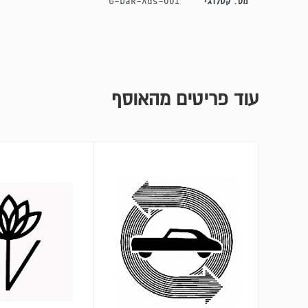
מס. קטלוגי
G-DaR-Ads-001
עוד פריטים מהאוסף