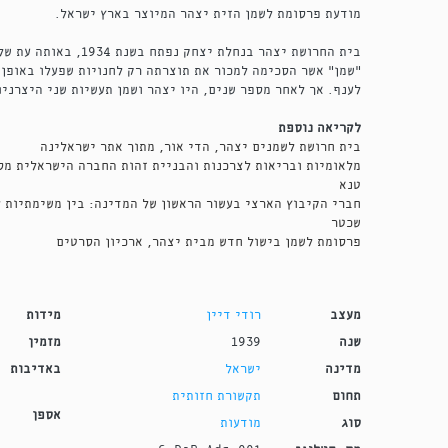
מודעת פרסומת לשמן הזית יצהר המיוצר בארץ ישראל.
בית החרושת יצהר בנחלת יצח
"שמן" אשר הסכימה למכור את תוצרתה רק לחנויות שפעלו באופן
לענף. אך לאחר מספר שנים, היו יצהר ושמן תעשיות שני היצרני
לקריאה נוספת
בית חרושת לשמנים יצהר, הדי אור, מתוך אתר ישראלינה
מלאומיות ובריאות לצרכנות והבניית זהות החברה הישראלית מס
טנא
חברי הקיבוץ הארצי בעשור הראשון של המדינה: בין משימתיות ל
שכטר
פרסומת לשמן בישול חדש מבית יצהר, ארכיון הסרטים
מעצב
רודי דיין
מידות
שנה
1939
מזמין
מדינה
ישראל
באדיבות
תחום
תקשורת חזותית
אספן
סוג
מודעות