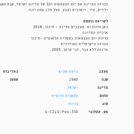
הכרזה מציינת את יום העצמאות ה32 של מדינ
ילדים, עיר, יישובים וטבע. מעל הלב עפה יונה.
לקריאה נוספת
כאן חינוכית. מעצבים מדינה - חינוך, 2018
ארכיון המדינה
כרזות יום העצמאות בספריה הלאומית -חינוך
הכרזה הישראלית המודרנית
תרבות ללא עבר, דני קרמן, 2005
מעצב
גדעון שגיא
באדיבות
שנה
1980
אספן
מדינה
ישראל
תחום
תקשורת חזותית
סוג
כרזות
מס. קטלוגי
G-CZiO-Pos-330