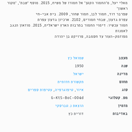
מאלי יעל, מ'החמור הקטן' אל חמורו של משיח, 2015. מוסף 'שבת', 'מקור
ראשון'
שפרבר דוד, חמור לבן, חמור שחור, 2009. בית אבי-חי
עפרת גדעון, שבחי חמורים, 2102. ארכיון גדעון עפרת
חמור עכשיו: דימוי החמור בתרבות הארץ ישראלית, 2015. מוזאון הנגב
לאמנות
מפוזמק-העור עד חסמבה, פרויקט בן יהודה
מעצב
שמואל כץ
שנה
1950
מדינה
ישראל
תחום
תקשורת חזותית
סוג
איור
,
טיפוגרפיה
,
עטיפות ספרים
מס. קטלוגי
G-KtS-BoC-004d
מזמין
הוצאת נ.טברסקי
באדיבות
דורית כץ