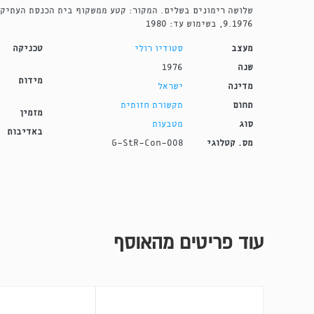
שלושה רימונים בשלים. המקור: קטע ממשקוף בית הכנסת העתיק 
9.1976, בשימוש עד: 1980
מעצב
סטודיו רולי
טכניקה
שנה
1976
מידות
מדינה
ישראל
תחום
תקשורת חזותית
מזמין
סוג
מטבעות
באדיבות
מס. קטלוגי
G-StR-Con-008
עוד פריטים מהאוסף