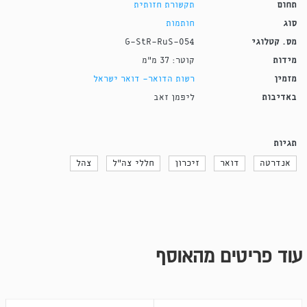
תחום
תקשורת חזותית
סוג
חותמות
מס. קטלוגי
G-StR-RuS-054
מידות
קוטר: 37 מ"מ
מזמין
רשות הדואר- דואר ישראל
באדיבות
ליפמן זאב
תגיות
אנדרטה
דואר
זיכרון
חללי צה"ל
צהל
עוד פריטים מהאוסף