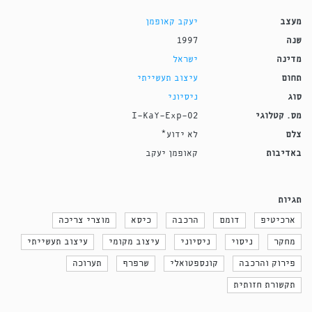
מעצב
יעקב קאופמן
שנה
1997
מדינה
ישראל
תחום
עיצוב תעשייתי
סוג
ניסיוני
מס. קטלוגי
I-KaY-Exp-02
צלם
לא ידוע*
באדיבות
קאופמן יעקב
תגיות
ארכיטיפ
דומם
הרכבה
כיסא
מוצרי צריכה
מחקר
ניסוי
ניסיוני
עיצוב מקומי
עיצוב תעשייתי
פירוק והרכבה
קונספטואלי
שרפרף
תערוכה
תקשורת חזותית