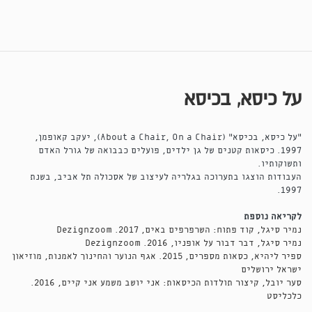
על כיסא, בכיסא
"על כיסא, בכיסא" (About a Chair, On a Chair), יעקב קאופמן,
1997. כיסאות קטנים של גן ילדים, פועלים כבבואה של גורל האדם
ותשוקותיו.
העבודות הוצגו בתערוכה בגלריה לעיצוב של אסכולה תל אביב, בשנת
1997.
לקריאה נוספת
נמיר סיגל, קוד פתוח: השרפרפים באים, 2017. Dezignzoom
נמיר סיגל, דבר דבור על אופניו, 2016. Dezignzoom
ספיר ליהיא, כסאות מספרים, 2015. אגף הנוער והחינוך לאמנות, מוזיאון
ישראל ירושלים
סער יובל, קיצור תולדות הכיסאות: אני יושב משמע אני קיים, 2016.
כלכליסט