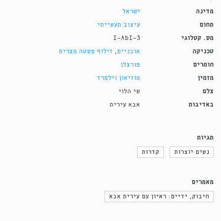
מדינה
ישראל
תחום
עיצוב תעשייתי
מס. קטלוגי
I-AbI-3
טכניקה
אובניים
,
זילוף פסטה מצרית
חומרים
פורצלן
מזמין
מוזיאון וילפרד
צלם
שי הלוי
באדיבות
אבא עירית
תגיות
נשים יוצרות
קדרות
מאמרים
חיבוק, ידיים: ראיון עם עירית אבא