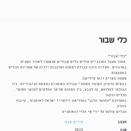
כלי שבור
"כלי שבור"
מתוך מעגל האובניים עולים כלים שבורים שנשמרו לאורך השנים
בארגזים. הסדרה הינה עבודת רפאות ושדכנות ידנית של שאריות הכלים
באמצעות
פסטה מצרית ו/או סיליקון.
בבסיס הרעיון העומד מאחורי עבודת האומנית נמצאת הניגודיות: בין
הגולמי למלוטש, צו לצבע, בין המהות של סך החלקים לתוצר הסופי.
הכלים הוצגו
בתערוכת "החומר הלבן" במוזיאון וילפריד ישראל לאומנות , קיבוץ
הזורע
הכלים צולמו על ידי שי הלוי והאומנית
מעצב
עירית אבא
שנה
2015