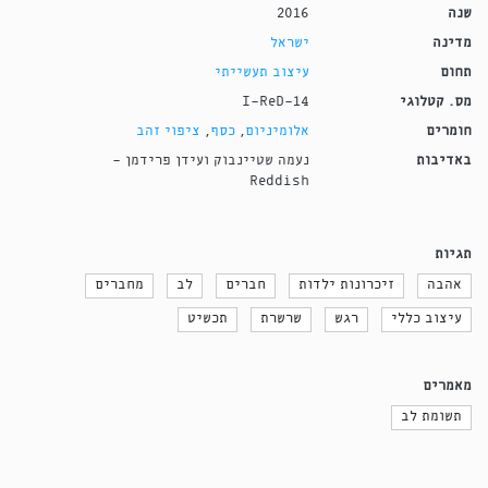
שנה
2016
מדינה
ישראל
תחום
עיצוב תעשייתי
מס. קטלוגי
I-ReD-14
חומרים
אלומיניום
,
כסף
,
ציפוי זהב
באדיבות
נעמה שטיינבוק ועידן פרידמן -
Reddish
תגיות
אהבה
זיכרונות ילדות
חברים
לב
מחברים
עיצוב כללי
רגש
שרשרת
תכשיט
מאמרים
תשומת לב