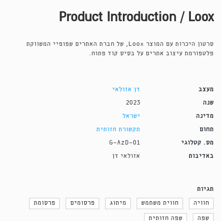
Product Introduction / Loox
סרטון היכרות עם המוצר Loox, של חברת האתרים שפופיי המשווקת
פלטפורמת עיצוב אתרים על בסיס קוד פתוח.
מעצב
דן אזולאי
שנה
2023
מדינה
ישראל
תחום
תקשורת חזותית
מס. קטלוגי
G-AzD-01
באדיבות
אזולאי דן
תגיות
חוויה
חווית משתמש
מיתוג
פרסומים
פרסומת
שפה
שפה חזותית