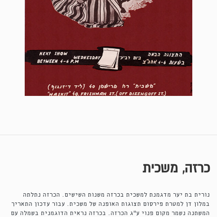
כרזה, משכית
נורית בת יער מדגמנת למשכית בכרזה משנות השישים. הכרזה נתלתה
במלון דן למטרת פירסום תצוגות האופנה של משכית. עבור עדכון התאריך
המשתנה נשמר מקום פנוי ע"ג הכרזה. בכרזה נראית הדוגמנית בשמלה עם