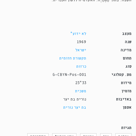
השפה. בתוך הַמְּחַיֶּה. האקדמיה ללשון העברית.
מעצב
לא ידוע*
שנה
1969
מדינה
ישראל
תחום
תקשורת חזותית
סוג
כרזות
מס. קטלוגי
G-CBYN-Pos-001
מידות
33*23
מזמין
משכית
באדיבות
נורית בת יער
אספן
בת יער נורית
תגיות