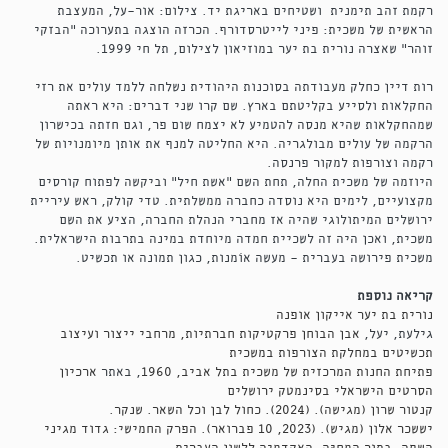
רקמת זהב תימנית ושטיחים באריגת יד. צילום: אור-על, המעצבת
הראשית של משכית: פיני לייטרסדורף. הכרזה הוצגה בתערוכה "הבזקי
זוהר" שאצרה נורית בת יער במוזיאון לצילום, תל חי 1999.
רות דיין כחלק מעבודתה בסוכנות היהודית נשלחה ללמד עולים את רזי
החקלאות ולסייע בקליטתם בארץ. שם קרו שני דברים: היא ראתה
שמהחקלאות שהיא מנסה להטמיע לא יצמח שום פר, וגם חזתה בכישרון
הרקמה של עולים מבולגריה. היא החליטה למנף את אותן מיומנויות של
רקמה וצורפות למקור פרנסה.
היוזמה של משכית החלה, תחת השם "אשת חיל" וביקשה לפתוח קורסים
מקצועיים, לימים היא נוסדה כחברה ממשלתית. טדי קולק, ראש עיריית
ירושלים המיתולוגי שהיה אז מחברי הנהלת החברה, הציע את השם
משכית, ואכן היה זה לשכיית חמדה מיוחדת במינה בתרבות הישראלית.
משכית פירושה בעברית - מעשה אוֹמנות, כגון תמונה או תכשיט.
קריאה נוספת
נורית בת יער אייקון אופנה
גילעת, יעל,
אבן הבוחן פרקטיקות חברתיות, מרחבי ייצור ועיצוב
תכשיטים במחלקת הצורפות במשכית
פתיחת החנות המרכזית של משכית בתל אביב, 1960
, באתר
ארכיון
הסרטים הישראלי בסינמטק ירושלים
קנטור שרון (מגישה). (2024). כחול לבן וכל השאר. שנקר.
יששכר אלון (מגיש). (2023, 10 פברואר). הפרק החמישי: גדוד מגיני