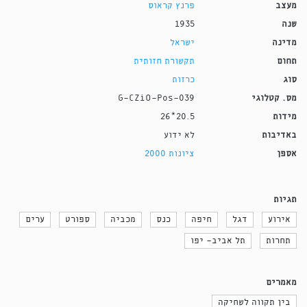
מעצב
פרנץ קראוס
שנה
1935
מדינה
ישראל
תחום
תקשורת חזותית
סוג
כרזות
מס. קטלוגי
G-CZiO-Pos-039
מידות
20.5*26
באדיבות
לא ידוע
אספן
ציונות 2000
תגיות
אירוע
דגל
חיפה
כנס
מכביה
ספורט
ערים
תחרות
תל אביב- יפו
מאמרים
בין תקווה לשחיקה