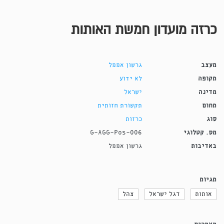
כרזה מועדון חמשת האותות
מעצב
גרשון אפפל
תקופה
לא ידוע
מדינה
ישראל
תחום
תקשורת חזותית
סוג
כרזות
מס. קטלוגי
G-AGG-Pos-006
באדיבות
גרשון אפפל
תגיות
אותות
דגל ישראל
צהל