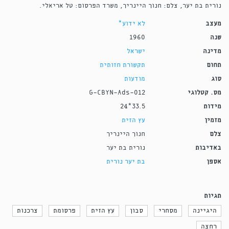
נורית בת יער, צלם: חנוך היינריך, משרד הפרסום: טל אריאלי.
מעצב
לא ידוע*
שנה
1960
מדינה
ישראל
תחום
תקשורת חזותית
סוג
מודעות
מס. קטלוגי
G-CBYN-Ads-012
מידות
33.5*24
מזמין
עץ הזית
צלם
חנוך היינריך
באדיבות
נורית בת יער
אספן
בת יער נורית
תגיות
היגיינה
מסחרי
סבון
עץ הזית
פרסומת
צרכנות
רחצה