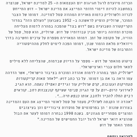
הכרזה מיועדת לרגל חגיגות יום העצמאות ה- 25 למדינת ישראל, שנוצרה
במחשבה להיות דימוי חזותי המייצג את מדינת ישראל - דוש התייחס
לכרזה ולשרוליק כדמות מאוירת המהווה סמל למדינה. דמותו של הצבר
המוכר, שרוליק הופיע לראשונה ב- 1952 בשבועון "העולם הזה" במדור
הקריקטורה השבועית בשם "דוש בצד" שהפכה במהרה לדמות מצליחה
מוכרת ומזוהה ביותר מבין עבודותיו של דוש. שרוליק, הוא סמל, סמל של
הוויה, של תקופה של זמן. דמותו המאוירת מספרת על ערכים וחשיבה בדרך
ויזואלית מלאת הומור שנון, דמותו הפכה לימים לחלק מההיסטוריה
והתרבות של מדינת ישראל.
ציטוט מהאתר של דוש - מספר על הדיוק שבדמות, שהצליחה ללא מילים
לתאר חלום עברי וארצישראלי.
"שרוליק
הפך במהרה לדמות אהודה ומוכרת בציבור הישראלי, אשר הזדהה
עמו וראה בו את בן דמותו. על כך כתב
דוש
:
"לאחר מאות קריקטורות
מצחיקות ועצובות, קרם שרוליק עור וגידים ואפילו נשמה. הוא הגיב
לאירועי היום-יום על פי הגיון פנימי ששיקף קונצנזוס רחב. קוראים
רבים החלו להכיר ולחבב אותו כנפש חיה…".
"אהדה זו הקנתה ל
שרוליק
מעמד של סמל לאומי המייצג את העם והמדינה
בצורות שונות – הן בפרסומים של מוסדות ציבוריים והן בעיצובים
ומוצרים מסחריים מגוונים. בשנת 1998 נבחרה דמותו לעטר את הבול
שהוציא דואר ישראל לרגל יובל החמישים של המדינה."
מתוך האתר של דוש
לקריאה נוספת