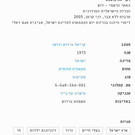
האתר הרשמי - דוש
הכרזה הישראלית המודרנית
תרבות ללא עבר, דני קרמן, 2005
דימוי היונה בכרזות יום העצמאות למדינת ישראל, אביבית אגם דאלי
מעצב
קריאל גרדוש (דוש)
שנה
1973
מדינה
ישראל
תחום
תקשורת חזותית
סוג
סקיצות
מס. קטלוגי
G-GaK-Ske-001
טכניקה
עיפרון על נייר
באדיבות
משפחת גרדוש
תגיות
ארץ ישראל
בעלי חיים
ורוד
זיכרונות ילדות
חי