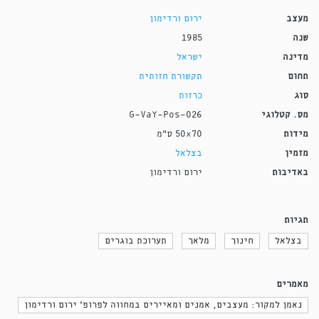
מעצב
ירום ורדימון
שנה
1985
מדינה
ישראל
תחום
תקשורת חזותית
סוג
כרזות
מס. קטלוגי
G-VaY-Pos-026
מידות
50x70 ס"מ
מזמין
בצלאל
באדיבות
ירום ורדימון
תגיות
בצלאל
חינוך
מלאך
תערוכת בוגרים
מאמרים
נאמן למקור: מעצבים, אמנים ומאיירים במחווה לפרופ' ירום ורדימון