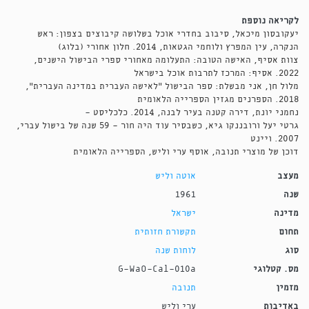
לקריאה נוספת
יעקובסון מיכאל, סיבוב בחדרי אוכל בשלושה קיבוצים בצפון: ראש
הנקרה, עין המפרץ ולוחמי הגטאות, 2014. חלון אחורי (בלוג)
צוות אסיף, האישה הטובה: התעלומה מאחורי ספרי הבישול הישנים,
2022. אסיף: המרכז לתרבות אוכל בישראל
מלול חן, אני מבשלת: ספר הבישול "לאישה העברית במדינה העברית",
2018. הספרנים מגזין הספרייה הלאומית
נחמני יונת, דירה קטנה בעיר לבנה, 2014. כלכליסט
-
גרטי יעל ורובננקו גיא, כשבסיר עוד היה חור - 59 שנה של בישול עברי,
2007. ויינט
דוכן של מוצרי תנובה, אוסף ערי וליש, הספרייה הלאומית
מעצב
אוטה וליש
שנה
1961
מדינה
ישראל
תחום
תקשורת חזותית
סוג
לוחות שנה
מס. קטלוגי
G-WaO-Cal-010a
מזמין
תנובה
באדיבות
ערי וליש