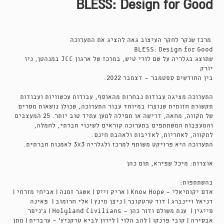
BLESS: Design for Good
מרכז שנקר לחקר העיצוב גאה להציג את התערוכה
BLESS: Design for Good
שתוצג בגלריה על שם לורי טיש, במרכז של ארגון JCC במנהטן, ניו
יורק
בין החודשים ספטמבר - דצמבר 2022.
התערוכה מציגה עבודות נבחרות מהאוסף, עבודות עכשוויות ועבודות
תקשורת חזותית שנוצרו במיוחד עבור התערוכה, שכולן נושאות מסרים
של תקווה, מחאה, דרישה או תפילה למען עתיד טוב יותר. 25 המעצבים
והמעצבות המשתתפים בתערוכה קוראים לשינוי חברתי, לחמלה,
לתקווה, לאחריות, לאדיבות ולאהבת חינם.
התערוכה היא פרויקט משותף למרכז ולגלריה 3X3 לאמנות חברתית.
אוצרות: מיכל שפירא, תום כהן
בהשתתפות:
אדם יקותיאלי - Know Hope | אריק וייס | אשגר זמנה | אביחי מזרחי |
דניאל ויינברג | דוד טרטקובר | ניצן מינץ | אלי חרומוב | פאינה
פייגין | ענת משולם ודור כהן - Holyland Civilians | ג'ניפר
אבסירה | קובי פרנקו | להב הלוי | לירון לביא טרקניץ' - ערברית | מתן