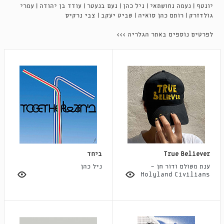
יונטף | נעמה נחושתאי | ניל כהן | נעם בנעטר | עודד בן יהודה | עמרי
גולדזרק | רותם כהן סואיה | שביט יעקב | צבי נרקיס
לפרטים נוספים באתר הגלריה >>>
True Believer
ביחד
ענת משולם ודור חן -
ניל כהן
Holyland Civilians