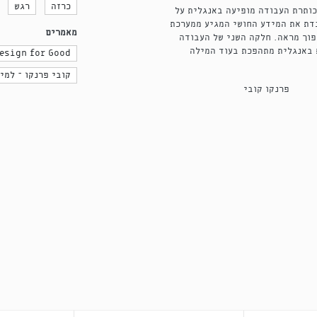
כרזה
רגש
יבציה. כותרת העבודה מופיעה באנגלית על
בדת את המידע החושי המגיע ממערכת
מאמרים
פוך מראה. חלקה השני של העבודה
 באנגלית מתהפכת בעוד המילה
esign for Good
קובי פרנקו – למי
פרנקו קובי