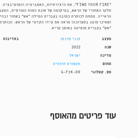
"FIND YOUR FIRE", את היצירתיות, האמביציה והמוט
חלקו האחורי של הראש, במיקומה של אונת המוח העורפית, המע
הראייה. מתחת לכותרת כתובה בעברית המילה ״אש״ בשחור ובהי
(שאינו מוצג בתערוכה) מראה את צידו הקדמי של הראש: הכותרת
״אש״ בעברית מופיעה באופן קריא.
מעצב
קובי פרנקו
באדיבות
שנה
2022
מדינה
ישראל
תחום
תקשורת חזותית
מס. קטלוגי
G-FrK-09
עוד פריטים מהאוסף