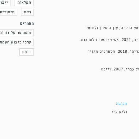
חקלאות
ייצור
רשת
שימורים
מאמרים
אש הנקרה, עין המפרץ ולוחמי
מהפרפר של דורות 
צוות אסיף, האישה הטובה: התעלומה מאחורי ספרי הבישול הישנים, 2022. אסיף: המרכז לתרבות
ערכי כיבוש השממ
מלול חן, אני מבשלת: ספר הבישול "לאישה העברית במדינה העברית", 2018. הספרנים מגזין
דומם
תנובה
וליש ערי