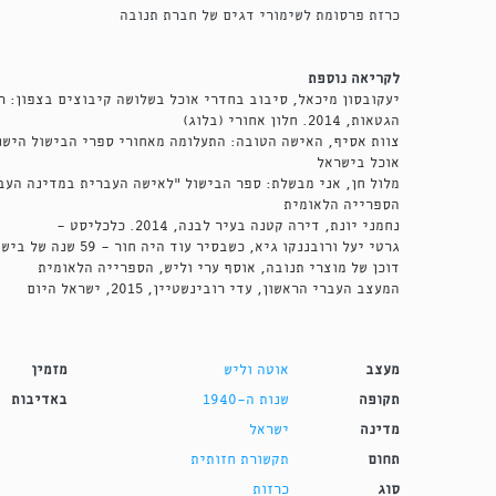
כרזת פרסומת לשימורי דגים של חברת תנובה
לקריאה נוספת
יעקובסון מיכאל, סיבוב בחדרי אוכל בשלושה קיבוצים בצפון: ר
הגטאות, 2014. חלון אחורי (בלוג)
אוכל בישראל
הספרייה הלאומית
נחמני יונת, דירה קטנה בעיר לבנה, 2014. כלכליסט
-
גרטי יעל ורובננקו גיא, כשבסיר עוד היה חור - 59 שנה של בישול עברי, 2007. ויינט
דוכן של מוצרי תנובה, אוסף ערי וליש, הספרייה הלאומית
המעצב העברי הראשון, עדי רובינשטיין, 2015, ישראל היום
מעצב
אוטה וליש
מזמין
תקופה
שנות ה-1940
באדיבות
מדינה
ישראל
תחום
תקשורת חזותית
סוג
כרזות