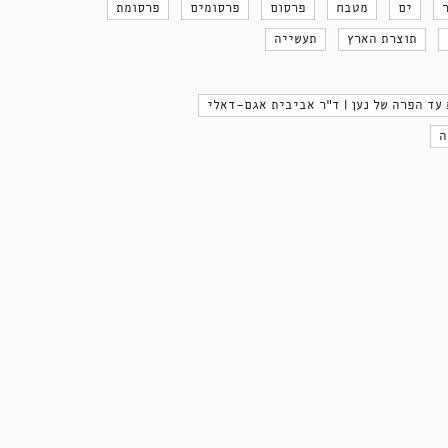
ים
מטבח
פרסום
פרסומים
פרסומת
תוצרת הארץ
תעשייה
עד הפרה של נען | ד״ר אביבית אגם-דאלי
ה