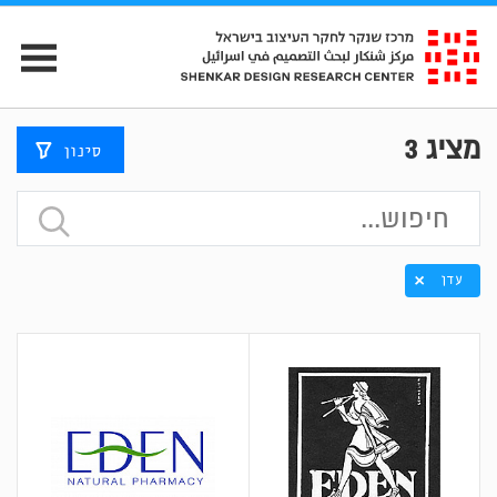
מציג
3
סינון
עדן