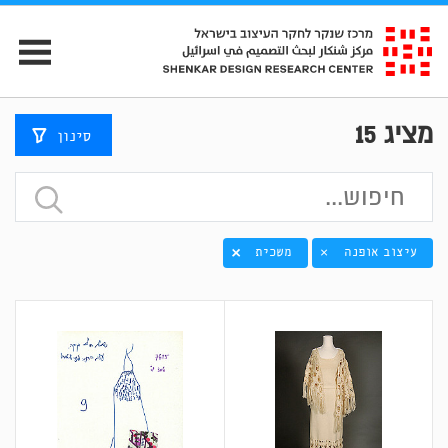
מציג
15
סינון
עיצוב אופנה
משכית
×