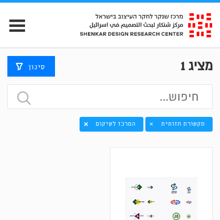
מציג
1
סינון
תקשורת חזותית
המרכז לשיקום
×